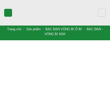
Bỏ
qua
nội
dung
Trang chủ
/
Sản phẩm
/
BẠC ĐẠN VÒNG BI Ổ BI
/
BẠC ĐẠN -
VÒNG BI NSK