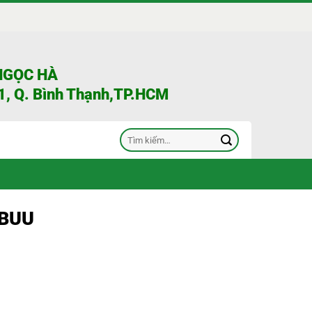
NGỌC HÀ
, Q. Bình Thạnh,TP.HCM
Tìm
kiếm:
 BUU