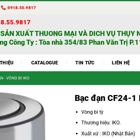
0918.55.9817
18.55.9817
 SẢN XUẤT THUONG MẠI VÀ DICH VỤ THỤY 
ng Công Ty : Tòa nhà 354/83 Phan Văn Trị P.11
 THIỆU
CATALOGUE
TIN TỨC
LIÊN HỆ
N - VÒNG BI IKO
Bạc đạn CF24-1
Vòng bi tỳ
Thương hiệu: IKO.
Xuất xứ : IKO (Nhật Bản)