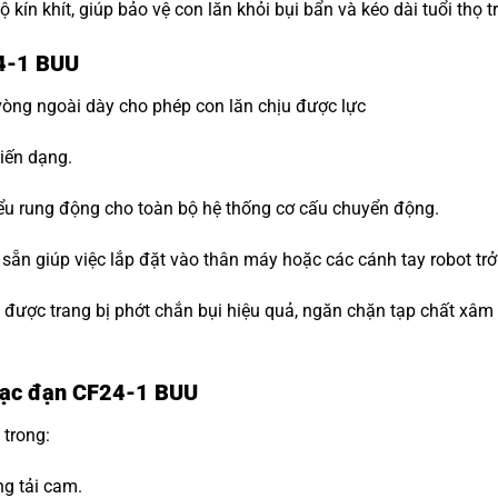
ộ kín khít, giúp bảo vệ con lăn khỏi bụi bẩn và kéo dài tuổi thọ 
24-1 BUU
vòng ngoài dày cho phép con lăn chịu được lực
iến dạng.
ểu rung động cho toàn bộ hệ thống cơ cấu chuyển động.
n sẵn giúp việc lắp đặt vào thân máy hoặc các cánh tay robot trở
i được trang bị phớt chắn bụi hiệu quả, ngăn chặn tạp chất xâ
 Bạc đạn CF24-1 BUU
 trong:
ng tải cam.