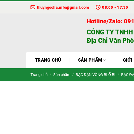
Bỏ
thuyngocha.info@gmail.com
08:00 - 17:30
qua
nội
Hotline/Zalo: 09
dung
CÔNG TY TNHH
Địa Chỉ Văn Phò
TRANG CHỦ
SẢN PHẨM
GIỚI
Trang chủ
/
Sản phẩm
/
BẠC ĐẠN VÒNG BI Ổ BI
/
BẠC ĐẠ