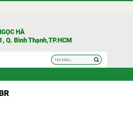
NGỌC HÀ
, Q. Bình Thạnh,TP.HCM
Tìm
kiếm:
 BR