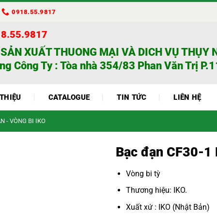
0918.55.9817
18.55.9817
 SẢN XUẤT THUONG MẠI VÀ DICH VỤ THỤY 
ng Công Ty : Tòa nhà 354/83 Phan Văn Trị P.11
 THIỆU
CATALOGUE
TIN TỨC
LIÊN HỆ
N - VÒNG BI IKO
Bạc đạn CF30-1
Vòng bi tỳ
Thương hiệu: IKO.
Xuất xứ : IKO (Nhật Bản)