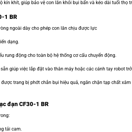
ộ kín khít, giúp bảo vệ con lăn khỏi bụi bẩn và kéo dài tuổi thọ 
30-1 BR
vòng ngoài dày cho phép con lăn chịu được lực
iến dạng.
ểu rung động cho toàn bộ hệ thống cơ cấu chuyển động.
n sẵn giúp việc lắp đặt vào thân máy hoặc các cánh tay robot trở
i được trang bị phớt chắn bụi hiệu quả, ngăn chặn tạp chất xâ
 Bạc đạn CF30-1 BR
rong:
ng tải cam.