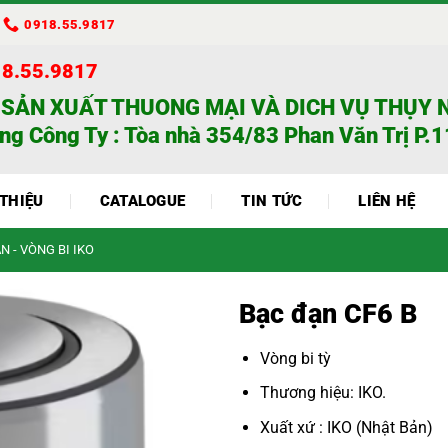
0918.55.9817
18.55.9817
 SẢN XUẤT THUONG MẠI VÀ DICH VỤ THỤY 
ng Công Ty : Tòa nhà 354/83 Phan Văn Trị P.11
 THIỆU
CATALOGUE
TIN TỨC
LIÊN HỆ
N - VÒNG BI IKO
Bạc đạn CF6 B
Vòng bi tỳ
Thương hiệu: IKO.
Xuất xứ : IKO (Nhật Bản)