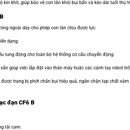
ộ kín khít, giúp bảo vệ con lăn khỏi bụi bẩn và kéo dài tuổi thọ 
 B
vòng ngoài dày cho phép con lăn chịu được lực
iến dạng.
ểu rung động cho toàn bộ hệ thống cơ cấu chuyển động.
n sẵn giúp việc lắp đặt vào thân máy hoặc các cánh tay robot trở
i được trang bị phớt chắn bụi hiệu quả, ngăn chặn tạp chất xâ
Bạc đạn CF6 B
ng tải cam.