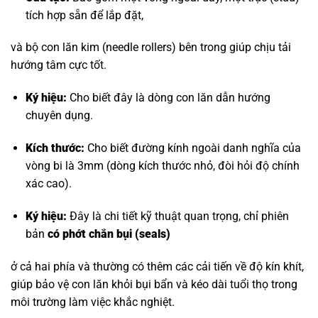
tích hợp sẵn để lắp đặt,
và bộ con lăn kim (needle rollers) bên trong giúp chịu tải
hướng tâm cực tốt.
Ký hiệu:
Cho biết đây là dòng con lăn dẫn hướng
chuyên dụng.
Kích thước:
Cho biết đường kính ngoài danh nghĩa của
vòng bi là 3mm (dòng kích thước nhỏ, đòi hỏi độ chính
xác cao).
Ký hiệu:
Đây là chi tiết kỹ thuật quan trọng, chỉ phiên
bản
có phớt chắn bụi (seals)
ở cả hai phía và thường có thêm các cải tiến về độ kín khít,
giúp bảo vệ con lăn khỏi bụi bẩn và kéo dài tuổi thọ trong
môi trường làm việc khắc nghiệt.