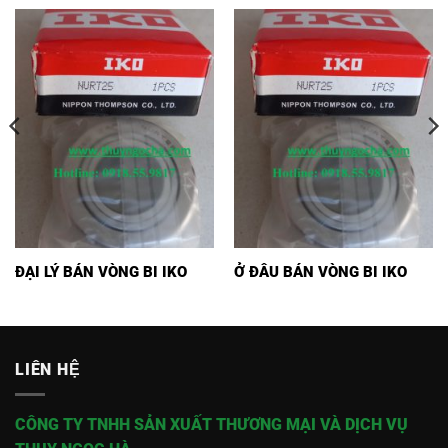
ĐẠI LÝ BÁN VÒNG BI IKO
Ở ĐÂU BÁN VÒNG BI IKO
LIÊN HỆ
CÔNG TY TNHH SẢN XUẤT THƯƠNG MẠI VÀ DỊCH VỤ