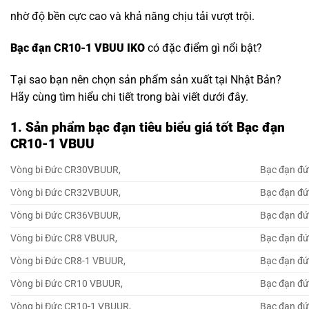
nhờ độ bền cực cao và khả năng chịu tải vượt trội.
Bạc đạn CR10-1 VBUU IKO
có đặc điểm gì nổi bật?
Tại sao bạn nên chọn sản phẩm sản xuất tại Nhật Bản?
Hãy cùng tìm hiểu chi tiết trong bài viết dưới đây.
1. Sản phẩm bạc đạn tiêu biểu giá tốt Bạc đạn
CR10-1 VBUU
Vòng bi Đức CR30VBUUR,
Bạc đạn đ
Vòng bi Đức CR32VBUUR,
Bạc đạn đ
Vòng bi Đức CR36VBUUR,
Bạc đạn đ
Vòng bi Đức CR8 VBUUR,
Bạc đạn đ
Vòng bi Đức CR8-1 VBUUR,
Bạc đạn đ
Vòng bi Đức CR10 VBUUR,
Bạc đạn đ
Vòng bi Đức CR10-1 VBUUR,
Bạc đạn đ