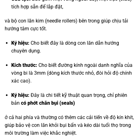
tích hợp sẵn để lắp đặt,
và bộ con lăn kim (needle rollers) bên trong giúp chịu tải
hướng tâm cực tốt.
Ký hiệu:
Cho biết đây là dòng con lăn dẫn hướng
chuyên dụng.
Kích thước:
Cho biết đường kính ngoài danh nghĩa của
vòng bi là 3mm (dòng kích thước nhỏ, đòi hỏi độ chính
xác cao).
Ký hiệu:
Đây là chi tiết kỹ thuật quan trọng, chỉ phiên
bản
có phớt chắn bụi (seals)
ở cả hai phía và thường có thêm các cải tiến về độ kín khít,
giúp bảo vệ con lăn khỏi bụi bẩn và kéo dài tuổi thọ trong
môi trường làm việc khắc nghiệt.