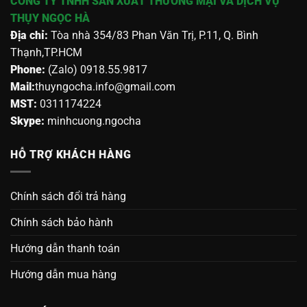
CÔNG TY TNHH SẢN XUẤT THƯƠNG MẠI VÀ DỊCH VỤ
THỤY NGỌC HÀ
Địa chỉ:
Tòa nhà 354/83 Phan Văn Trị, P.11, Q. Bình
Thạnh,TP.HCM
Phone:
(Zalo) 0918.55.9817
Mail:
thuyngocha.info@gmail.com
MST:
0311174224
Skype:
minhcuong.ngocha
HỖ TRỢ KHÁCH HÀNG
Chính sách đổi trả hàng
Chính sách bảo hành
Hướng dẫn thanh toán
Hướng dẫn mua hàng