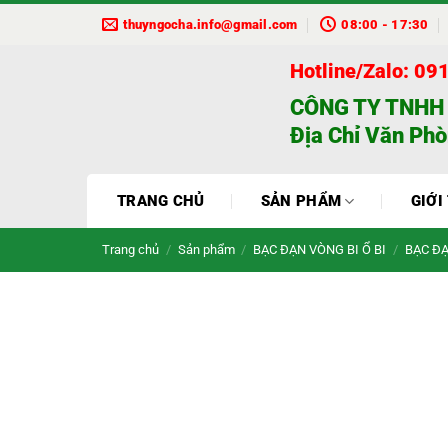
Bỏ
thuyngocha.info@gmail.com
08:00 - 17:30
qua
nội
Hotline/Zalo: 09
dung
CÔNG TY TNHH
Địa Chỉ Văn Phò
TRANG CHỦ
SẢN PHẨM
GIỚI
Trang chủ
/
Sản phẩm
/
BẠC ĐẠN VÒNG BI Ổ BI
/
BẠC ĐẠ