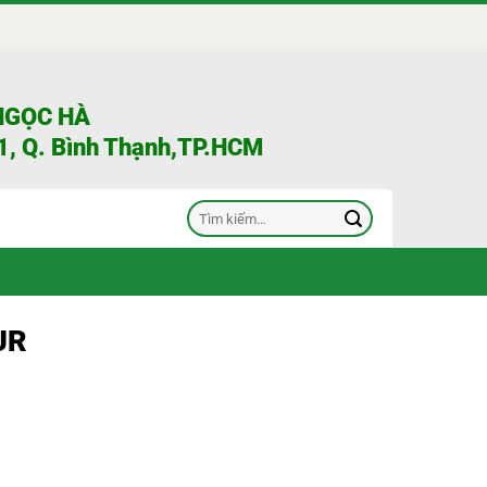
NGỌC HÀ
, Q. Bình Thạnh,TP.HCM
Tìm
kiếm:
UR