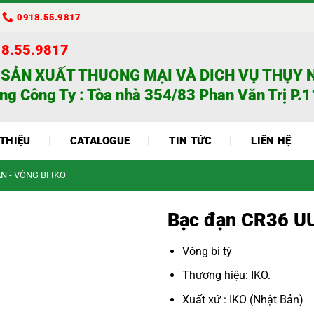
0918.55.9817
18.55.9817
 SẢN XUẤT THUONG MẠI VÀ DICH VỤ THỤY 
ng Công Ty : Tòa nhà 354/83 Phan Văn Trị P.11
 THIỆU
CATALOGUE
TIN TỨC
LIÊN HỆ
N - VÒNG BI IKO
Bạc đạn CR36 U
Vòng bi tỳ
Thương hiệu: IKO.
Xuất xứ : IKO (Nhật Bản)