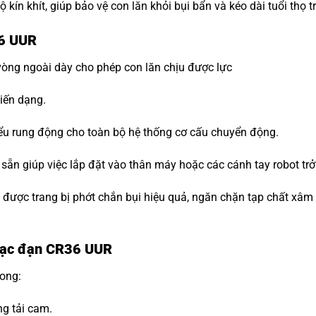
ộ kín khít, giúp bảo vệ con lăn khỏi bụi bẩn và kéo dài tuổi thọ 
36 UUR
vòng ngoài dày cho phép con lăn chịu được lực
iến dạng.
ểu rung động cho toàn bộ hệ thống cơ cấu chuyển động.
n sẵn giúp việc lắp đặt vào thân máy hoặc các cánh tay robot trở
i được trang bị phớt chắn bụi hiệu quả, ngăn chặn tạp chất xâ
 Bạc đạn CR36 UUR
rong:
ng tải cam.