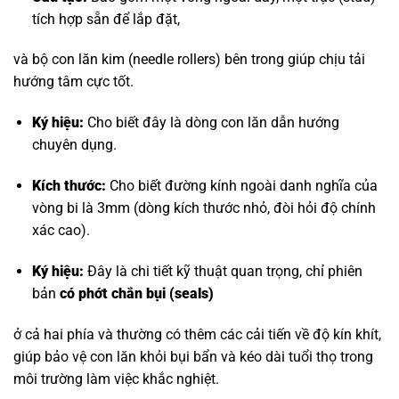
tích hợp sẵn để lắp đặt,
và bộ con lăn kim (needle rollers) bên trong giúp chịu tải
hướng tâm cực tốt.
Ký hiệu:
Cho biết đây là dòng con lăn dẫn hướng
chuyên dụng.
Kích thước:
Cho biết đường kính ngoài danh nghĩa của
vòng bi là 3mm (dòng kích thước nhỏ, đòi hỏi độ chính
xác cao).
Ký hiệu:
Đây là chi tiết kỹ thuật quan trọng, chỉ phiên
bản
có phớt chắn bụi (seals)
ở cả hai phía và thường có thêm các cải tiến về độ kín khít,
giúp bảo vệ con lăn khỏi bụi bẩn và kéo dài tuổi thọ trong
môi trường làm việc khắc nghiệt.