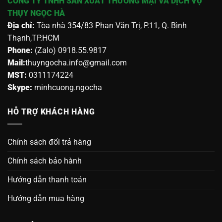
CÔNG TY TNHH SẢN XUẤT THƯƠNG MẠI VÀ DỊCH VỤ
THỤY NGỌC HÀ
Địa chỉ:
Tòa nhà 354/83 Phan Văn Trị, P.11, Q. Bình
Thạnh,TP.HCM
Phone:
(Zalo) 0918.55.9817
Mail:
thuyngocha.info@gmail.com
MST:
0311174224
Skype:
minhcuong.ngocha
HỖ TRỢ KHÁCH HÀNG
Chính sách đổi trả hàng
Chính sách bảo hành
Hướng dẫn thanh toán
Hướng dẫn mua hàng