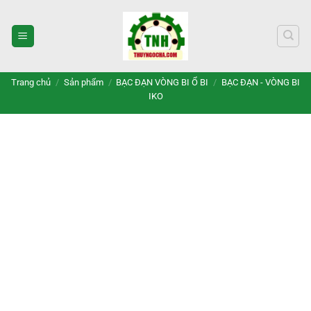
Bỏ
qua
nội
dung
Trang chủ
/
Sản phẩm
/
BẠC ĐẠN VÒNG BI Ổ BI
/
BẠC ĐẠN - VÒNG BI
IKO