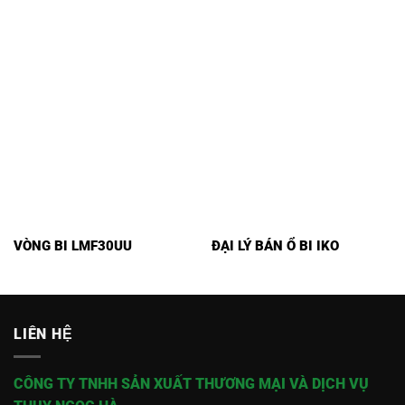
VÒNG BI LMF30UU
ĐẠI LÝ BÁN Ổ BI IKO
LIÊN HỆ
CÔNG TY TNHH SẢN XUẤT THƯƠNG MẠI VÀ DỊCH VỤ