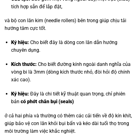
tích hợp sẵn để lắp đặt,
và bộ con lăn kim (needle rollers) bên trong giúp chịu tải
hướng tâm cực tốt.
Ký hiệu:
Cho biết đây là dòng con lăn dẫn hướng
chuyên dụng.
Kích thước:
Cho biết đường kính ngoài danh nghĩa của
vòng bi là 3mm (dòng kích thước nhỏ, đòi hỏi độ chính
xác cao).
Ký hiệu:
Đây là chi tiết kỹ thuật quan trọng, chỉ phiên
bản
có phớt chắn bụi (seals)
ở cả hai phía và thường có thêm các cải tiến về độ kín khít,
giúp bảo vệ con lăn khỏi bụi bẩn và kéo dài tuổi thọ trong
môi trường làm việc khắc nghiệt.