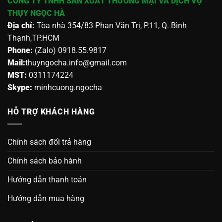
CÔNG TY TNHH SẢN XUẤT THƯƠNG MẠI VÀ DỊCH VỤ
THỤY NGỌC HÀ
Địa chỉ:
Tòa nhà 354/83 Phan Văn Trị, P.11, Q. Bình
Thạnh,TP.HCM
Phone:
(Zalo) 0918.55.9817
Mail:
thuyngocha.info@gmail.com
MST:
0311174224
Skype:
minhcuong.ngocha
HỖ TRỢ KHÁCH HÀNG
Chính sách đổi trả hàng
Chính sách bảo hành
Hướng dẫn thanh toán
Hướng dẫn mua hàng