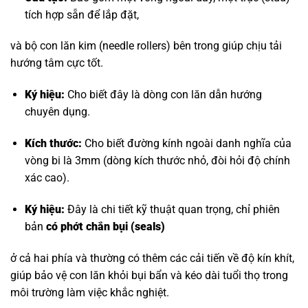
tích hợp sẵn để lắp đặt,
và bộ con lăn kim (needle rollers) bên trong giúp chịu tải
hướng tâm cực tốt.
Ký hiệu:
Cho biết đây là dòng con lăn dẫn hướng
chuyên dụng.
Kích thước:
Cho biết đường kính ngoài danh nghĩa của
vòng bi là 3mm (dòng kích thước nhỏ, đòi hỏi độ chính
xác cao).
Ký hiệu:
Đây là chi tiết kỹ thuật quan trọng, chỉ phiên
bản
có phớt chắn bụi (seals)
ở cả hai phía và thường có thêm các cải tiến về độ kín khít,
giúp bảo vệ con lăn khỏi bụi bẩn và kéo dài tuổi thọ trong
môi trường làm việc khắc nghiệt.