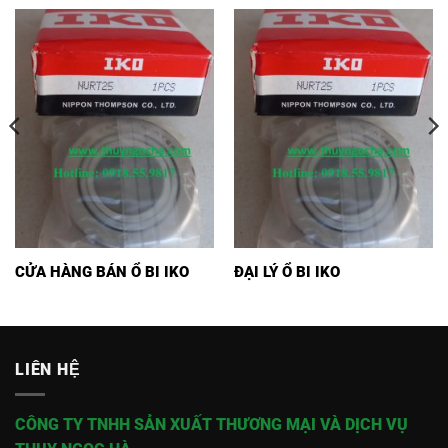
CỬA HÀNG BÁN Ổ BI IKO
ĐẠI LÝ Ổ BI IKO
LIÊN HỆ
CÔNG TY TNHH SẢN XUẤT THƯƠNG MẠI VÀ DỊCH VỤ