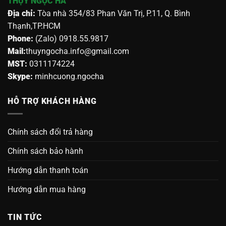
THỤY NGỌC HÀ
Địa chỉ:
Tòa nhà 354/83 Phan Văn Trị, P.11, Q. Bình
Thạnh,TP.HCM
Phone:
(Zalo) 0918.55.9817
Mail:
thuyngocha.info@gmail.com
MST:
0311174224
Skype:
minhcuong.ngocha
HỖ TRỢ KHÁCH HÀNG
Chính sách đổi trả hàng
Chính sách bảo hành
Hướng dẫn thanh toán
Hướng dẫn mua hàng
TIN TỨC