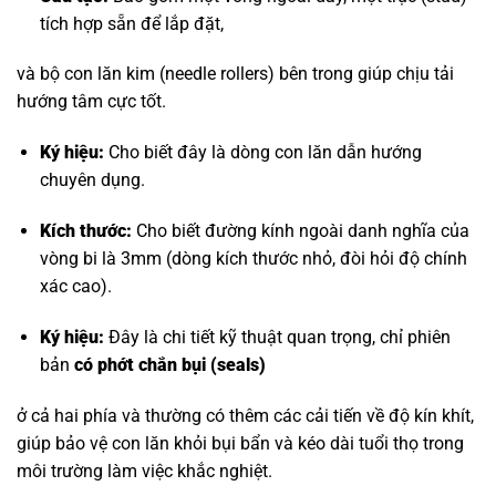
tích hợp sẵn để lắp đặt,
và bộ con lăn kim (needle rollers) bên trong giúp chịu tải
hướng tâm cực tốt.
Ký hiệu:
Cho biết đây là dòng con lăn dẫn hướng
chuyên dụng.
Kích thước:
Cho biết đường kính ngoài danh nghĩa của
vòng bi là 3mm (dòng kích thước nhỏ, đòi hỏi độ chính
xác cao).
Ký hiệu:
Đây là chi tiết kỹ thuật quan trọng, chỉ phiên
bản
có phớt chắn bụi (seals)
ở cả hai phía và thường có thêm các cải tiến về độ kín khít,
giúp bảo vệ con lăn khỏi bụi bẩn và kéo dài tuổi thọ trong
môi trường làm việc khắc nghiệt.