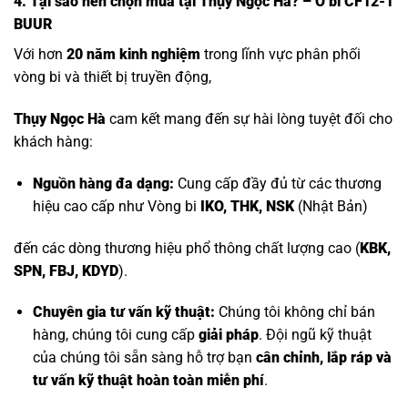
4. Tại sao nên chọn mua tại Thụy Ngọc Hà? – Ổ bi CF12-1
BUUR
Với hơn
20 năm kinh nghiệm
trong lĩnh vực phân phối
vòng bi và thiết bị truyền động,
Thụy Ngọc Hà
cam kết mang đến sự hài lòng tuyệt đối cho
khách hàng:
Nguồn hàng đa dạng:
Cung cấp đầy đủ từ các thương
hiệu cao cấp như
Vòng bi
IKO, THK, NSK
(Nhật Bản)
đến các dòng thương hiệu phổ thông chất lượng cao (
KBK,
SPN, FBJ, KDYD
).
Chuyên gia tư vấn kỹ thuật:
Chúng tôi không chỉ bán
hàng, chúng tôi cung cấp
giải pháp
. Đội ngũ kỹ thuật
của chúng tôi sẵn sàng hỗ trợ bạn
cân chỉnh, lắp ráp và
tư vấn kỹ thuật hoàn toàn miễn phí
.