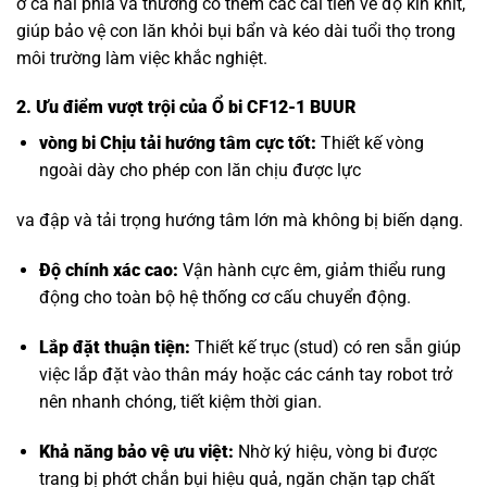
ở cả hai phía và thường có thêm các cải tiến về độ kín khít,
giúp bảo vệ con lăn khỏi bụi bẩn và kéo dài tuổi thọ trong
môi trường làm việc khắc nghiệt.
2. Ưu điểm vượt trội của Ổ bi CF12-1 BUUR
vòng bi Chịu tải hướng tâm
cực tốt:
Thiết kế vòng
ngoài dày cho phép con lăn chịu được lực
va đập và tải trọng hướng tâm lớn mà không bị biến dạng.
Độ chính xác cao:
Vận hành cực êm, giảm thiểu rung
động cho toàn bộ hệ thống cơ cấu chuyển động.
Lắp đặt thuận tiện:
Thiết kế trục (stud) có ren sẵn giúp
việc lắp đặt vào thân máy hoặc các cánh tay robot trở
nên nhanh chóng, tiết kiệm thời gian.
Khả năng bảo vệ ưu việt:
Nhờ ký hiệu, vòng bi được
trang bị phớt chắn bụi hiệu quả, ngăn chặn tạp chất