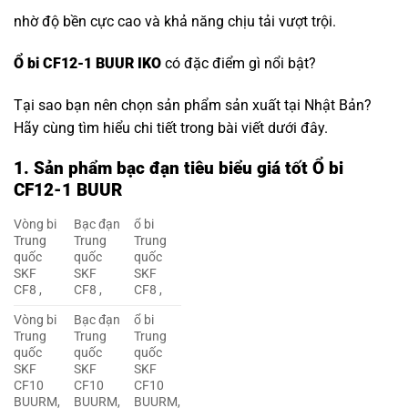
nhờ độ bền cực cao và khả năng chịu tải vượt trội.
Ổ bi CF12-1 BUUR IKO
có đặc điểm gì nổi bật?
Tại sao bạn nên chọn sản phẩm sản xuất tại Nhật Bản?
Hãy cùng tìm hiểu chi tiết trong bài viết dưới đây.
1. Sản phẩm bạc đạn tiêu biểu giá tốt Ổ bi
CF12-1 BUUR
Vòng bi
Bạc đạn
ổ bi
Trung
Trung
Trung
quốc
quốc
quốc
SKF
SKF
SKF
CF8 ,
CF8 ,
CF8 ,
Vòng bi
Bạc đạn
ổ bi
Trung
Trung
Trung
quốc
quốc
quốc
SKF
SKF
SKF
CF10
CF10
CF10
BUURM,
BUURM,
BUURM,