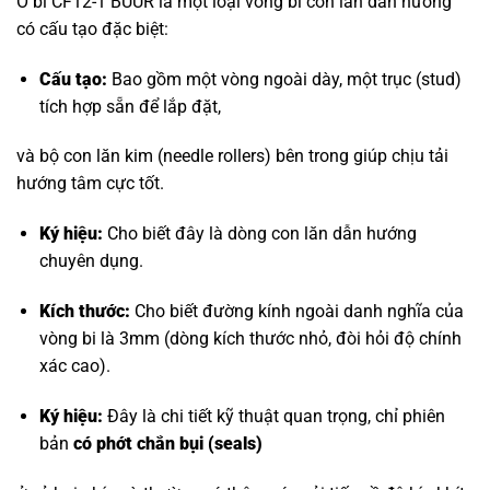
Ổ bi CF12-1 BUUR là một loại vòng bi con lăn dẫn hướng
có cấu tạo đặc biệt:
Cấu tạo:
Bao gồm một vòng ngoài dày, một trục (stud)
tích hợp sẵn để lắp đặt,
và bộ con lăn kim (needle rollers) bên trong giúp chịu tải
hướng tâm cực tốt.
Ký hiệu:
Cho biết đây là dòng con lăn dẫn hướng
chuyên dụng.
Kích thước:
Cho biết đường kính ngoài danh nghĩa của
vòng bi là 3mm (dòng kích thước nhỏ, đòi hỏi độ chính
xác cao).
Ký hiệu:
Đây là chi tiết kỹ thuật quan trọng, chỉ phiên
bản
có phớt chắn bụi (seals)