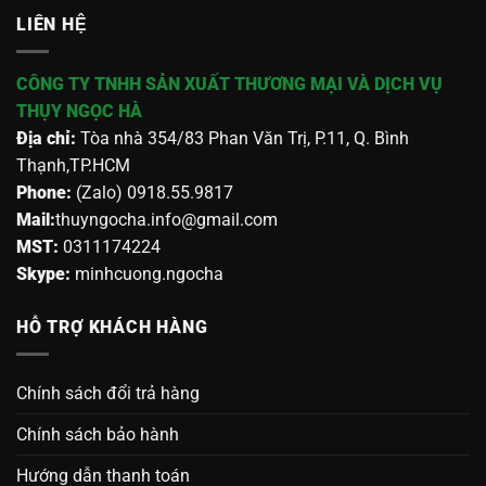
LIÊN HỆ
CÔNG TY TNHH SẢN XUẤT THƯƠNG MẠI VÀ DỊCH VỤ
THỤY NGỌC HÀ
Địa chỉ:
Tòa nhà 354/83 Phan Văn Trị, P.11, Q. Bình
Thạnh,TP.HCM
Phone:
(Zalo) 0918.55.9817
Mail:
thuyngocha.info@gmail.com
MST:
0311174224
Skype:
minhcuong.ngocha
HỖ TRỢ KHÁCH HÀNG
Chính sách đổi trả hàng
Chính sách bảo hành
Hướng dẫn thanh toán