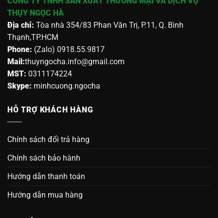
CÔNG TY TNHH SẢN XUẤT THƯƠNG MẠI VÀ DỊCH VỤ
THỤY NGỌC HÀ
Địa chỉ:
Tòa nhà 354/83 Phan Văn Trị, P.11, Q. Bình
Thạnh,TP.HCM
Phone:
(Zalo) 0918.55.9817
Mail:
thuyngocha.info@gmail.com
MST:
0311174224
Skype:
minhcuong.ngocha
HỖ TRỢ KHÁCH HÀNG
Chính sách đổi trả hàng
Chính sách bảo hành
Hướng dẫn thanh toán
Hướng dẫn mua hàng