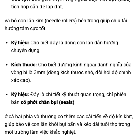
tích hợp sẵn để lắp đặt,
và bộ con lăn kim (needle rollers) bên trong giúp chịu tải
hướng tâm cực tốt.
Ký hiệu:
Cho biết đây là dòng con lăn dẫn hướng
chuyên dụng.
Kích thước:
Cho biết đường kính ngoài danh nghĩa của
vòng bi là 3mm (dòng kích thước nhỏ, đòi hỏi độ chính
xác cao).
Ký hiệu:
Đây là chi tiết kỹ thuật quan trọng, chỉ phiên
bản
có phớt chắn bụi (seals)
ở cả hai phía và thường có thêm các cải tiến về độ kín khít,
giúp bảo vệ con lăn khỏi bụi bẩn và kéo dài tuổi thọ trong
môi trường làm việc khắc nghiệt.