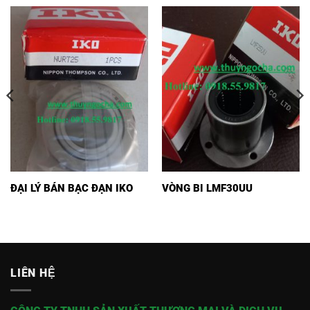
ĐẠI LÝ BÁN BẠC ĐẠN IKO
VÒNG BI LMF30UU
LIÊN HỆ