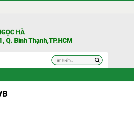
NGỌC HÀ
, Q. Bình Thạnh,TP.HCM
Tìm
kiếm:
VB