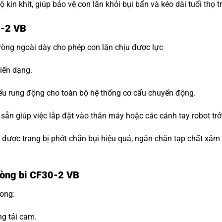
ộ kín khít, giúp bảo vệ con lăn khỏi bụi bẩn và kéo dài tuổi thọ 
0-2 VB
vòng ngoài dày cho phép con lăn chịu được lực
iến dạng.
ểu rung động cho toàn bộ hệ thống cơ cấu chuyển động.
n sẵn giúp việc lắp đặt vào thân máy hoặc các cánh tay robot trở
i được trang bị phớt chắn bụi hiệu quả, ngăn chặn tạp chất xâ
Vòng bi CF30-2 VB
rong:
ng tải cam.