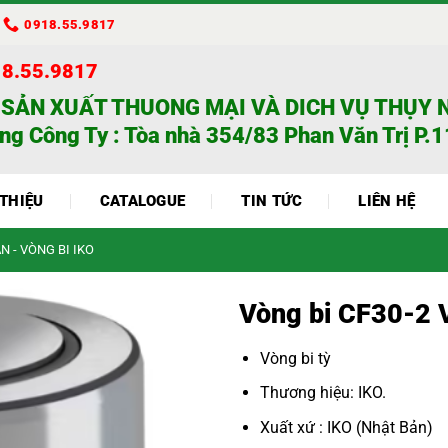
0918.55.9817
18.55.9817
 SẢN XUẤT THUONG MẠI VÀ DICH VỤ THỤY 
ng Công Ty : Tòa nhà 354/83 Phan Văn Trị P.11
 THIỆU
CATALOGUE
TIN TỨC
LIÊN HỆ
N - VÒNG BI IKO
Vòng bi CF30-2 
Vòng bi tỳ
Thương hiệu: IKO.
Xuất xứ : IKO (Nhật Bản)