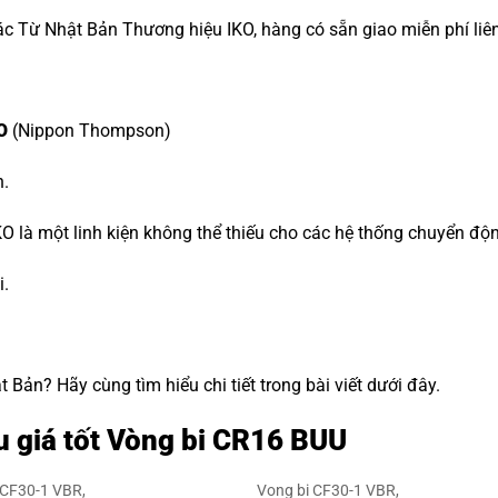
c Từ Nhật Bản Thương hiệu IKO, hàng có sẵn giao miễn phí liê
O
(Nippon Thompson)
n.
O là một linh kiện không thể thiếu cho các hệ thống chuyển độ
i.
Bản? Hãy cùng tìm hiểu chi tiết trong bài viết dưới đây.
u giá tốt Vòng bi CR16 BUU
 CF30-1 VBR,
Vong bi CF30-1 VBR,