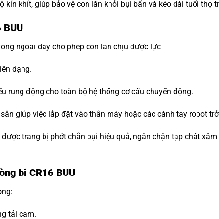
ộ kín khít, giúp bảo vệ con lăn khỏi bụi bẩn và kéo dài tuổi thọ 
6 BUU
vòng ngoài dày cho phép con lăn chịu được lực
iến dạng.
ểu rung động cho toàn bộ hệ thống cơ cấu chuyển động.
n sẵn giúp việc lắp đặt vào thân máy hoặc các cánh tay robot trở
i được trang bị phớt chắn bụi hiệu quả, ngăn chặn tạp chất xâ
 Vòng bi CR16 BUU
ong:
ng tải cam.