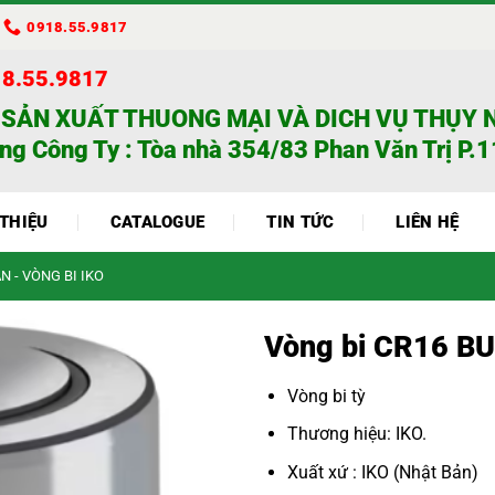
0918.55.9817
18.55.9817
 SẢN XUẤT THUONG MẠI VÀ DICH VỤ THỤY 
ng Công Ty : Tòa nhà 354/83 Phan Văn Trị P.11
 THIỆU
CATALOGUE
TIN TỨC
LIÊN HỆ
N - VÒNG BI IKO
Vòng bi CR16 B
Vòng bi tỳ
Thương hiệu: IKO.
Xuất xứ : IKO (Nhật Bản)