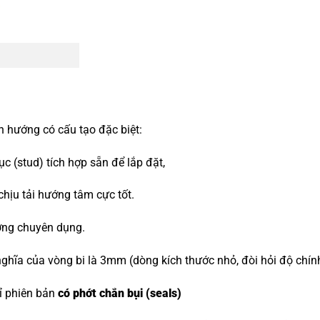
n hướng có cấu tạo đặc biệt:
 (stud) tích hợp sẵn để lắp đặt,
 chịu tải hướng tâm cực tốt.
ớng chuyên dụng.
ghĩa của vòng bi là 3mm (dòng kích thước nhỏ, đòi hỏi độ chín
hỉ phiên bản
có phớt chắn bụi (seals)