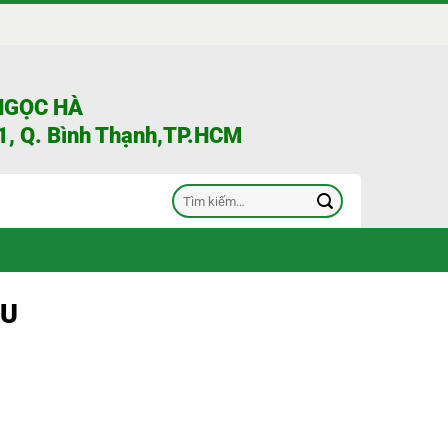
NGỌC HÀ
, Q. Bình Thạnh,TP.HCM
Tìm
kiếm:
UU