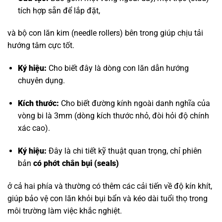
tích hợp sẵn để lắp đặt,
và bộ con lăn kim (needle rollers) bên trong giúp chịu tải
hướng tâm cực tốt.
Ký hiệu:
Cho biết đây là dòng con lăn dẫn hướng
chuyên dụng.
Kích thước:
Cho biết đường kính ngoài danh nghĩa của
vòng bi là 3mm (dòng kích thước nhỏ, đòi hỏi độ chính
xác cao).
Ký hiệu:
Đây là chi tiết kỹ thuật quan trọng, chỉ phiên
bản
có phớt chắn bụi (seals)
ở cả hai phía và thường có thêm các cải tiến về độ kín khít,
giúp bảo vệ con lăn khỏi bụi bẩn và kéo dài tuổi thọ trong
môi trường làm việc khắc nghiệt.