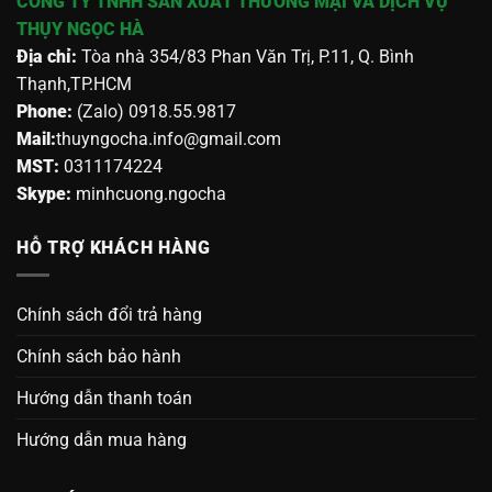
CÔNG TY TNHH SẢN XUẤT THƯƠNG MẠI VÀ DỊCH VỤ
THỤY NGỌC HÀ
Địa chỉ:
Tòa nhà 354/83 Phan Văn Trị, P.11, Q. Bình
Thạnh,TP.HCM
Phone:
(Zalo) 0918.55.9817
Mail:
thuyngocha.info@gmail.com
MST:
0311174224
Skype:
minhcuong.ngocha
HỖ TRỢ KHÁCH HÀNG
Chính sách đổi trả hàng
Chính sách bảo hành
Hướng dẫn thanh toán
Hướng dẫn mua hàng