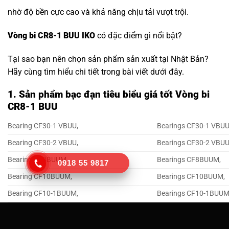
nhờ độ bền cực cao và khả năng chịu tải vượt trội.
Vòng bi CR8-1 BUU IKO
có đặc điểm gì nổi bật?
Tại sao bạn nên chọn sản phẩm sản xuất tại Nhật Bản?
Hãy cùng tìm hiểu chi tiết trong bài viết dưới đây.
1. Sản phẩm bạc đạn tiêu biểu giá tốt Vòng bi
CR8-1 BUU
Bearing CF30-1 VBUU,
Bearings CF30-1 VBUU
Bearing CF30-2 VBUU,
Bearings CF30-2 VBUU
Bearing CF8BUUM,
Bearings CF8BUUM,
0918 55 9817
Bearing CF10BUUM,
Bearings CF10BUUM,
Bearing CF10-1BUUM,
Bearings CF10-1BUUM
Bearing CF6VBUU,
Bearings CF6VBUU,
Bearing CF8VBUU,
Bearings CF8VBUU,