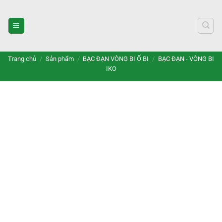
Bỏ
qua
nội
dung
Trang chủ
/
Sản phẩm
/
BẠC ĐẠN VÒNG BI Ổ BI
/
BẠC ĐẠN - VÒNG BI
IKO