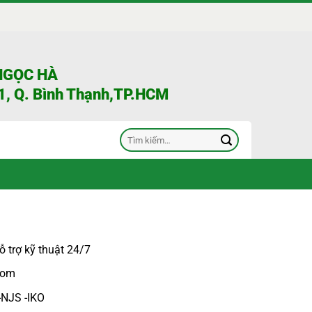
NGỌC HÀ
, Q. Bình Thạnh,TP.HCM
Tìm
kiếm:
 trợ kỹ thuật 24/7
com
-NJS -IKO