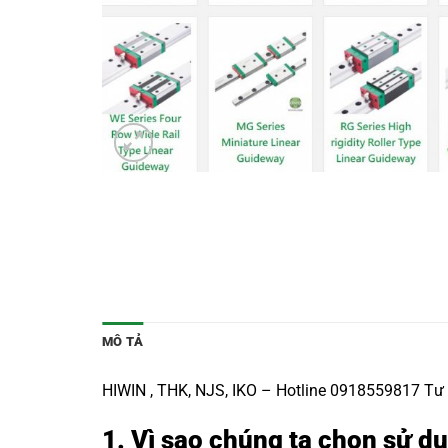
MÔ TẢ
HIWIN , THK, NJS, IKO – Hotline 0918559817 Tư 
1. Vì sao chúng ta chọn sử d