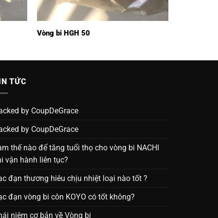
Vòng bi HGH 50
IN TỨC
acked by CoupDeGrace
acked by CoupDeGrace
àm thế nào để tăng tuổi thọ cho vòng bi NACHI
i vận hành liên tục?
ạc đạn thương hiêu chịu nhiệt loại nào tốt ?
ạc đạn vòng bi côn KOYO có tốt không?
hái niệm cơ bản về Vòng bi