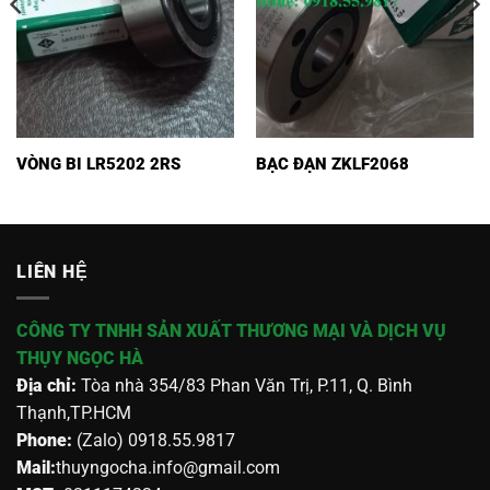
VÒNG BI LR5202 2RS
BẠC ĐẠN ZKLF2068
LIÊN HỆ
CÔNG TY TNHH SẢN XUẤT THƯƠNG MẠI VÀ DỊCH VỤ
THỤY NGỌC HÀ
Địa chỉ:
Tòa nhà 354/83 Phan Văn Trị, P.11, Q. Bình
Thạnh,TP.HCM
Phone:
(Zalo) 0918.55.9817
Mail:
thuyngocha.info@gmail.com