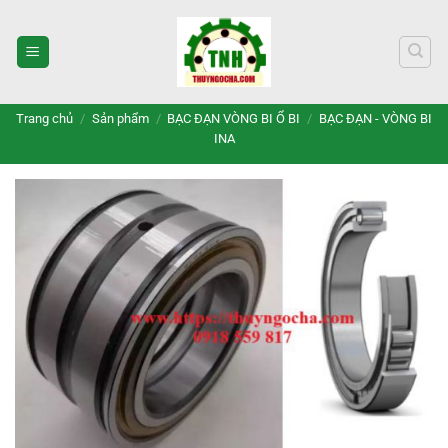
Bỏ
qua
nội
dung
Trang chủ
/
Sản phẩm
/
BẠC ĐẠN VÒNG BI Ổ BI
/
BẠC ĐẠN - VÒNG BI
INA