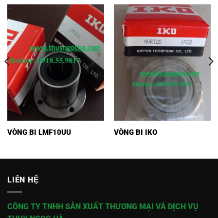
VÒNG BI LMF10UU
VÒNG BI IKO
LIÊN HỆ
CÔNG TY TNHH SẢN XUẤT THƯƠNG MẠI VÀ DỊCH VỤ