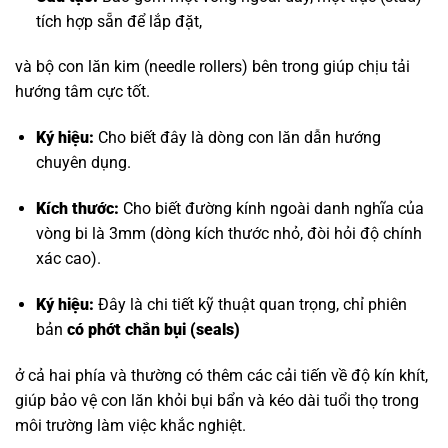
tích hợp sẵn để lắp đặt,
và bộ con lăn kim (needle rollers) bên trong giúp chịu tải
hướng tâm cực tốt.
Ký hiệu:
Cho biết đây là dòng con lăn dẫn hướng
chuyên dụng.
Kích thước:
Cho biết đường kính ngoài danh nghĩa của
vòng bi là 3mm (dòng kích thước nhỏ, đòi hỏi độ chính
xác cao).
Ký hiệu:
Đây là chi tiết kỹ thuật quan trọng, chỉ phiên
bản
có phớt chắn bụi (seals)
ở cả hai phía và thường có thêm các cải tiến về độ kín khít,
giúp bảo vệ con lăn khỏi bụi bẩn và kéo dài tuổi thọ trong
môi trường làm việc khắc nghiệt.