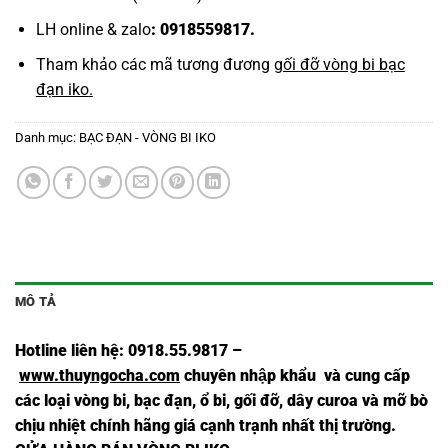
LH online & zalo
: 0918559817.
Tham khảo các mã tương đương
gối đỡ vòng bi bạc
đạn iko
.
Danh mục:
BẠC ĐẠN - VÒNG BI IKO
MÔ TẢ
Hotline liên hệ: 0918.55.9817 –
www.thuyngocha.com
chuyên nhập khẩu và cung cấp
các loại vòng bi,
bạc đạn,
ổ bi,
gối đỡ,
dây curoa và mỡ bò
chịu nhiệt chính hãng giá cạnh trạnh nhất thị trường
.