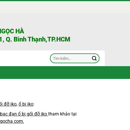
NGỌC HÀ
, Q. Bình Thạnh,TP.HCM
Tìm
kiếm:
ối đỡ iko
,
ổ bi iko
:
 bạc đạn ổ bi gối đỡ iko
tham khảo tại
gocha com
.