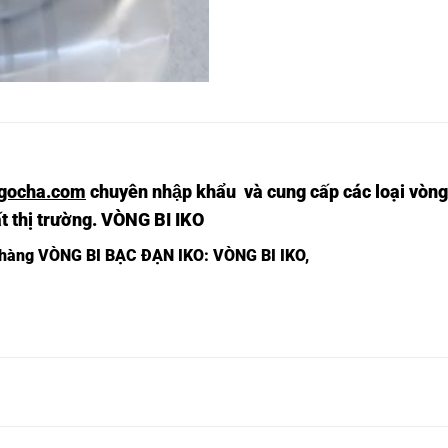
gocha.com
chuyên nhập khẩu và cung cấp các loại vòng
nhất thị trường. VÒNG BI IKO
 hàng
VÒNG BI BẠC ĐẠN IKO
: VÒNG BI IKO,
NG
VÒNG BI
VÒNG BI
VÒNG BI
VÒNG BI
VÒNG BI
NATR20UU,
NAST20UUR,
NUTR30,
NUTR30R,
NURT30,
TR20,
NG
VÒNG BI
VÒNG BI
VÒNG BI
VÒNG BI
VÒNG BI
NUTR30-
NUTR30-
NURT30-
NATR25UU,
NAST25UUR,
TR25,
1,
1R,
1,
NG