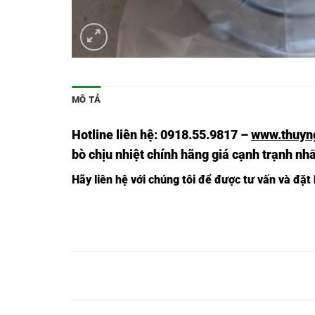
MÔ TẢ
Hotline liên hệ: 0918.55.9817 –
www.thuyn
bò chịu nhiệt chính hãng giá cạnh trạnh 
Hãy liên hệ với chúng tôi để được tư vấn và đặt
VÒNG
VÒ
VÒNG BI
VÒNG BI
VÒNG BI
BI
BI
NAST20ZZ,
RNAST20,
RNAST20Z,,
NAST20,
NA
VÒNG
VÒ
VÒNG BI
VÒNG BI
VÒNG BI
BI
BI
NAST25ZZ,
RNAST25,
RNAST25ZZ,
NAST25,
NA
VÒNG
VÒ