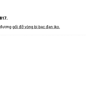
817.
 đương
gối đỡ vòng bi bạc đạn iko
.