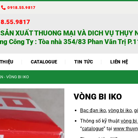
0918.55.9817
18.55.9817
 SẢN XUẤT THUONG MẠI VÀ DICH VỤ THỤY 
ng Công Ty : Tòa nhà 354/83 Phan Văn Trị P.11
 THIỆU
CATALOGUE
TIN TỨC
LIÊN HỆ
N - VÒNG BI IKO
VÒNG BI IKO
Bạc đạn iko
,
vòng bi iko
,
g
Thông số kỹ thuật
vòng bi
“
catalogue
” tại
www thuyn