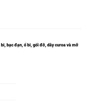
 bi,
bạc đạn,
ổ bi,
gối đỡ,
dây curoa và mỡ
VÒNG BI
NURT30R,
VÒNG BI
NURT30-
1R,