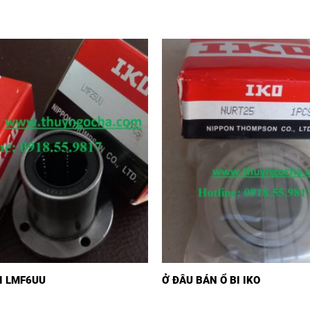
I LMF6UU
Ở ĐÂU BÁN Ổ BI IKO