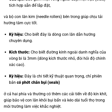
tích hợp sẵn để lắp đặt,
và bộ con lăn kim (needle rollers) bên trong giúp chịu tải
hướng tâm cực tốt.
Ký hiệu:
Cho biết đây là dòng con lăn dẫn hướng
chuyên dụng.
Kích thước:
Cho biết đường kính ngoài danh nghĩa của
vòng bi là 3mm (dòng kích thước nhỏ, đòi hỏi độ chính
xác cao).
Ký hiệu:
Đây là chi tiết kỹ thuật quan trọng, chỉ phiên
bản
có phớt chắn bụi (seals)
ở cả hai phía và thường có thêm các cải tiến về độ kín khít,
giúp bảo vệ con lăn khỏi bụi bẩn và kéo dài tuổi thọ trong
môi trường làm việc khắc nghiệt.