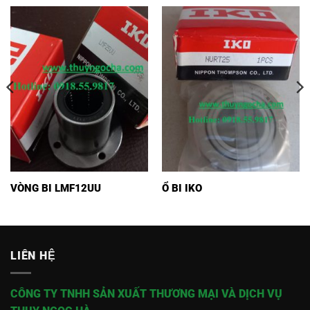
VÒNG BI LMF12UU
Ổ BI IKO
LIÊN HỆ
CÔNG TY TNHH SẢN XUẤT THƯƠNG MẠI VÀ DỊCH VỤ