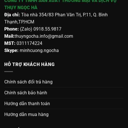
CÔNG TY TNHH SẢN XUẤT THƯƠNG MẠI VÀ DỊCH VỤ
THỤY NGỌC HÀ
Địa chỉ:
Tòa nhà 354/83 Phan Văn Trị, P.11, Q. Bình
Thạnh,TP.HCM
Phone:
(Zalo) 0918.55.9817
Mail:
thuyngocha.info@gmail.com
MST:
0311174224
Skype:
minhcuong.ngocha
HỖ TRỢ KHÁCH HÀNG
Chính sách đổi trả hàng
Chính sách bảo hành
Hướng dẫn thanh toán
Hướng dẫn mua hàng