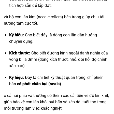
tích hợp sẵn để lắp đặt,
và bộ con lăn kim (needle rollers) bên trong giúp chịu tải
hướng tâm cực tốt.
Ký hiệu:
Cho biết đây là dòng con lăn dẫn hướng
chuyên dụng.
Kích thước:
Cho biết đường kính ngoài danh nghĩa của
vòng bi là 3mm (dòng kích thước nhỏ, đòi hỏi độ chính
xác cao).
Ký hiệu:
Đây là chi tiết kỹ thuật quan trọng, chỉ phiên
bản
có phớt chắn bụi (seals)
ở cả hai phía và thường có thêm các cải tiến về độ kín khít,
giúp bảo vệ con lăn khỏi bụi bẩn và kéo dài tuổi thọ trong
môi trường làm việc khắc nghiệt.