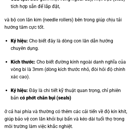
tích hợp sẵn để lắp đặt,
và bộ con lăn kim (needle rollers) bên trong giúp chịu tải
hướng tâm cực tốt.
Ký hiệu:
Cho biết đây là dòng con lăn dẫn hướng
chuyên dụng.
Kích thước:
Cho biết đường kính ngoài danh nghĩa của
vòng bi là 3mm (dòng kích thước nhỏ, đòi hỏi độ chính
xác cao).
Ký hiệu:
Đây là chi tiết kỹ thuật quan trọng, chỉ phiên
bản
có phớt chắn bụi (seals)
ở cả hai phía và thường có thêm các cải tiến về độ kín khít,
giúp bảo vệ con lăn khỏi bụi bẩn và kéo dài tuổi thọ trong
môi trường làm việc khắc nghiệt.