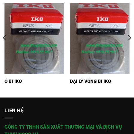
Ổ BI IKO
ĐẠI LÝ VÒNG BI IKO
LIÊN HỆ
CÔNG TY TNHH SẢN XUẤT THƯƠNG MẠI VÀ DỊCH VỤ