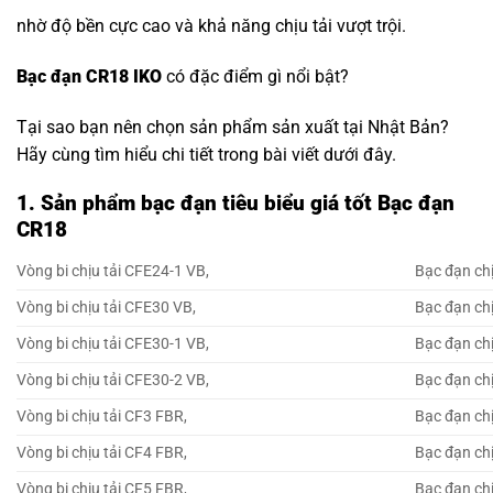
nhờ độ bền cực cao và khả năng chịu tải vượt trội.
Bạc đạn CR18 IKO
có đặc điểm gì nổi bật?
Tại sao bạn nên chọn sản phẩm sản xuất tại Nhật Bản?
Hãy cùng tìm hiểu chi tiết trong bài viết dưới đây.
1. Sản phẩm bạc đạn tiêu biểu giá tốt Bạc đạn
CR18
Vòng bi chịu tải CFE24-1 VB,
Bạc đạn chị
Vòng bi chịu tải CFE30 VB,
Bạc đạn chị
Vòng bi chịu tải CFE30-1 VB,
Bạc đạn chị
Vòng bi chịu tải CFE30-2 VB,
Bạc đạn chị
Vòng bi chịu tải CF3 FBR,
Bạc đạn chị
Vòng bi chịu tải CF4 FBR,
Bạc đạn chị
Vòng bi chịu tải CF5 FBR,
Bạc đạn chị