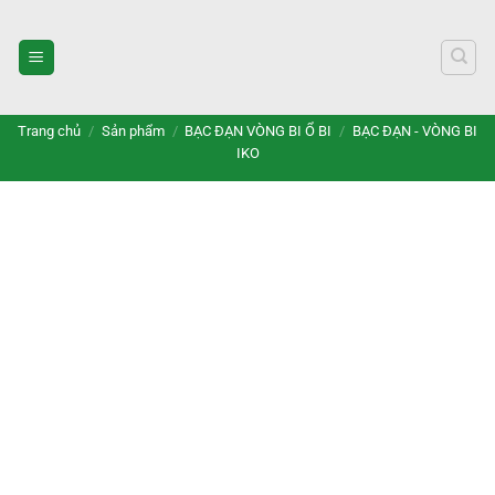
Bỏ
qua
nội
dung
Trang chủ
/
Sản phẩm
/
BẠC ĐẠN VÒNG BI Ổ BI
/
BẠC ĐẠN - VÒNG BI
IKO