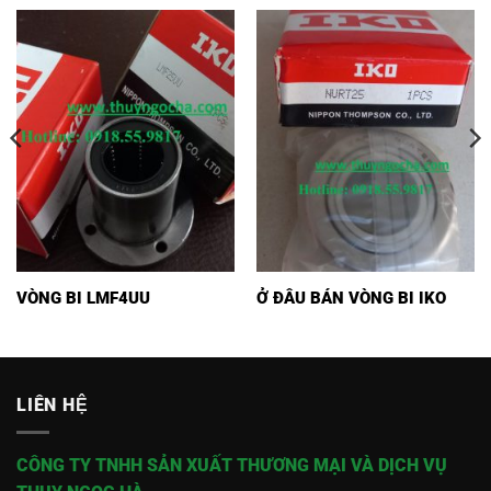
VÒNG BI LMF4UU
Ở ĐÂU BÁN VÒNG BI IKO
LIÊN HỆ
CÔNG TY TNHH SẢN XUẤT THƯƠNG MẠI VÀ DỊCH VỤ