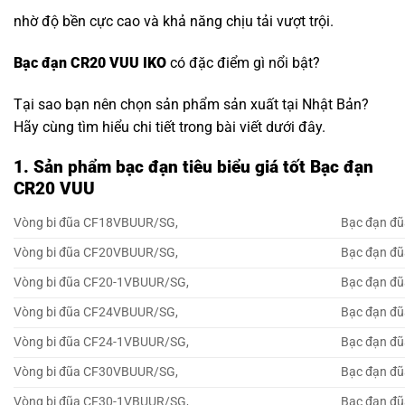
nhờ độ bền cực cao và khả năng chịu tải vượt trội.
Bạc đạn CR20 VUU IKO
có đặc điểm gì nổi bật?
Tại sao bạn nên chọn sản phẩm sản xuất tại Nhật Bản?
Hãy cùng tìm hiểu chi tiết trong bài viết dưới đây.
1. Sản phẩm bạc đạn tiêu biểu giá tốt Bạc đạn
CR20 VUU
Vòng bi đũa CF18VBUUR/SG,
Bạc đạn đ
Vòng bi đũa CF20VBUUR/SG,
Bạc đạn đ
Vòng bi đũa CF20-1VBUUR/SG,
Bạc đạn đ
Vòng bi đũa CF24VBUUR/SG,
Bạc đạn đ
Vòng bi đũa CF24-1VBUUR/SG,
Bạc đạn đ
Vòng bi đũa CF30VBUUR/SG,
Bạc đạn đ
Vòng bi đũa CF30-1VBUUR/SG,
Bạc đạn đ