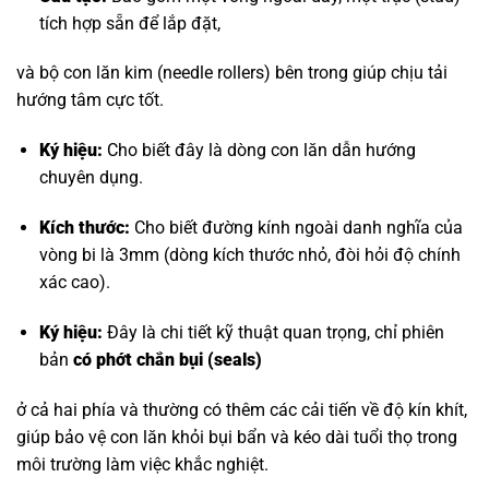
tích hợp sẵn để lắp đặt,
và bộ con lăn kim (needle rollers) bên trong giúp chịu tải
hướng tâm cực tốt.
Ký hiệu:
Cho biết đây là dòng con lăn dẫn hướng
chuyên dụng.
Kích thước:
Cho biết đường kính ngoài danh nghĩa của
vòng bi là 3mm (dòng kích thước nhỏ, đòi hỏi độ chính
xác cao).
Ký hiệu:
Đây là chi tiết kỹ thuật quan trọng, chỉ phiên
bản
có phớt chắn bụi (seals)
ở cả hai phía và thường có thêm các cải tiến về độ kín khít,
giúp bảo vệ con lăn khỏi bụi bẩn và kéo dài tuổi thọ trong
môi trường làm việc khắc nghiệt.