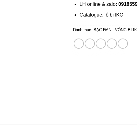
LH online & zalo
: 0918559
Catalogue:
ổ bi IKO
Danh mục:
BẠC ĐẠN - VÒNG BI I