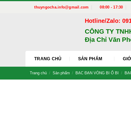
Bỏ
thuyngocha.info@gmail.com
08:00 - 17:30
qua
nội
Hotline/Zalo: 09
dung
CÔNG TY TNH
Địa Chỉ Văn Ph
TRANG CHỦ
SẢN PHẨM
GIỚ
Trang chủ
/
Sản phẩm
/
BẠC ĐẠN VÒNG BI Ổ BI
/
BẠC