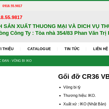
0918.55.9817
18.55.9817
H SẢN XUẤT THUONG MẠI VÀ DICH VỤ T
òng Công Ty : Tòa nhà 354/83 Phan Văn Trị P
I THIỆU
CATALOGUE
TIN TỨC
LIÊN HỆ
 ĐẠN - VÒNG BI IKO
Gối đỡ CR36 
Vòng bi tỳ
Thương hiệu: IKO.
Xuất xứ : IKO (Nhật Bản)