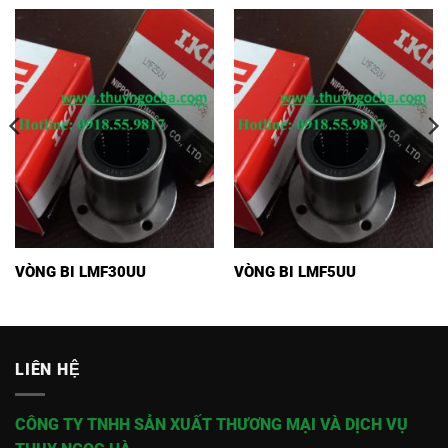
VÒNG BI LMF30UU
VÒNG BI LMF5UU
LIÊN HỆ
CÔNG TY TNHH SẢN XUẤT THƯƠNG MẠI VÀ DỊCH VỤ