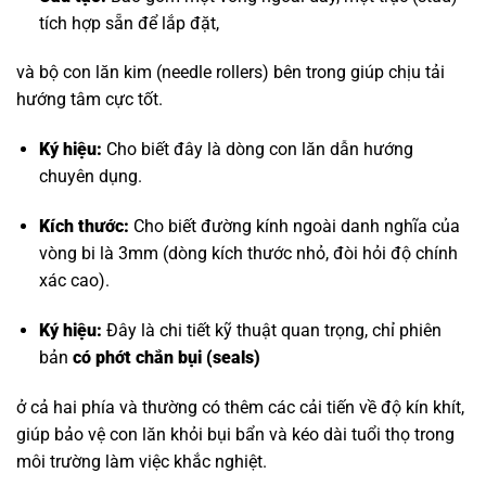
tích hợp sẵn để lắp đặt,
và bộ con lăn kim (needle rollers) bên trong giúp chịu tải
hướng tâm cực tốt.
Ký hiệu:
Cho biết đây là dòng con lăn dẫn hướng
chuyên dụng.
Kích thước:
Cho biết đường kính ngoài danh nghĩa của
vòng bi là 3mm (dòng kích thước nhỏ, đòi hỏi độ chính
xác cao).
Ký hiệu:
Đây là chi tiết kỹ thuật quan trọng, chỉ phiên
bản
có phớt chắn bụi (seals)
ở cả hai phía và thường có thêm các cải tiến về độ kín khít,
giúp bảo vệ con lăn khỏi bụi bẩn và kéo dài tuổi thọ trong
môi trường làm việc khắc nghiệt.