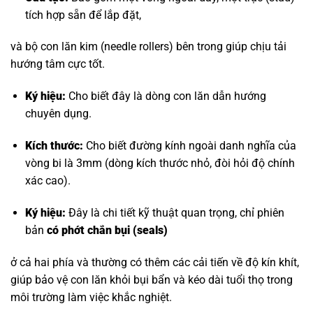
tích hợp sẵn để lắp đặt,
và bộ con lăn kim (needle rollers) bên trong giúp chịu tải
hướng tâm cực tốt.
Ký hiệu:
Cho biết đây là dòng con lăn dẫn hướng
chuyên dụng.
Kích thước:
Cho biết đường kính ngoài danh nghĩa của
vòng bi là 3mm (dòng kích thước nhỏ, đòi hỏi độ chính
xác cao).
Ký hiệu:
Đây là chi tiết kỹ thuật quan trọng, chỉ phiên
bản
có phớt chắn bụi (seals)
ở cả hai phía và thường có thêm các cải tiến về độ kín khít,
giúp bảo vệ con lăn khỏi bụi bẩn và kéo dài tuổi thọ trong
môi trường làm việc khắc nghiệt.