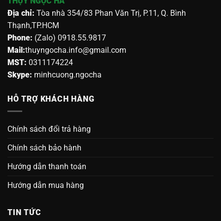
THỤY NGỌC HÀ
Địa chỉ:
Tòa nhà 354/83 Phan Văn Trị, P.11, Q. Bình
Thạnh,TP.HCM
Phone:
(Zalo) 0918.55.9817
Mail:
thuyngocha.info@gmail.com
MST:
0311174224
Skype:
minhcuong.ngocha
HỖ TRỢ KHÁCH HÀNG
Chính sách đổi trả hàng
Chính sách bảo hành
Hướng dẫn thanh toán
Hướng dẫn mua hàng
TIN TỨC