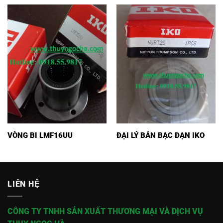
VÒNG BI LMF16UU
ĐẠI LÝ BÁN BẠC ĐẠN IKO
LIÊN HỆ
CÔNG TY TNHH SẢN XUẤT THƯƠNG MẠI VÀ DỊCH VỤ