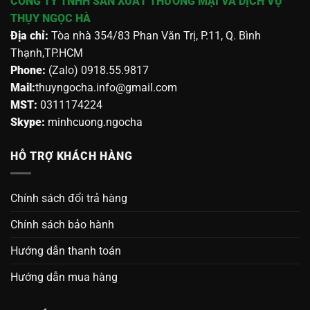
CÔNG TY TNHH SẢN XUẤT THƯƠNG MẠI VÀ DỊCH VỤ
THỤY NGỌC HÀ
Địa chỉ:
Tòa nhà 354/83 Phan Văn Trị, P.11, Q. Bình
Thạnh,TP.HCM
Phone:
(Zalo) 0918.55.9817
Mail:
thuyngocha.info@gmail.com
MST:
0311174224
Skype:
minhcuong.ngocha
HỖ TRỢ KHÁCH HÀNG
Chính sách đổi trả hàng
Chính sách bảo hành
Hướng dẫn thanh toán
Hướng dẫn mua hàng