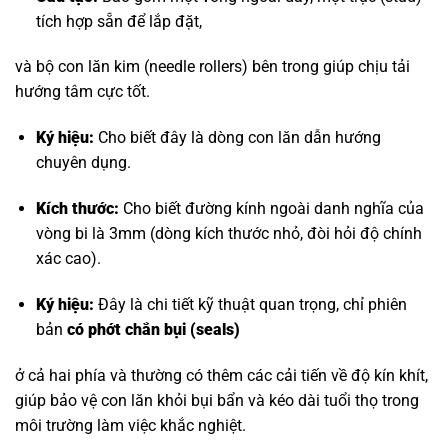
tích hợp sẵn để lắp đặt,
và bộ con lăn kim (needle rollers) bên trong giúp chịu tải
hướng tâm cực tốt.
Ký hiệu:
Cho biết đây là dòng con lăn dẫn hướng
chuyên dụng.
Kích thước:
Cho biết đường kính ngoài danh nghĩa của
vòng bi là 3mm (dòng kích thước nhỏ, đòi hỏi độ chính
xác cao).
Ký hiệu:
Đây là chi tiết kỹ thuật quan trọng, chỉ phiên
bản
có phớt chắn bụi (seals)
ở cả hai phía và thường có thêm các cải tiến về độ kín khít,
giúp bảo vệ con lăn khỏi bụi bẩn và kéo dài tuổi thọ trong
môi trường làm việc khắc nghiệt.