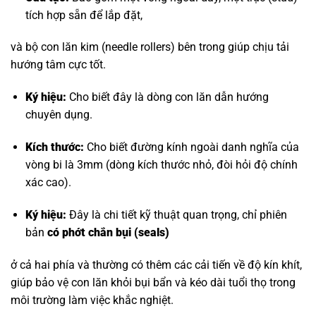
tích hợp sẵn để lắp đặt,
và bộ con lăn kim (needle rollers) bên trong giúp chịu tải
hướng tâm cực tốt.
Ký hiệu:
Cho biết đây là dòng con lăn dẫn hướng
chuyên dụng.
Kích thước:
Cho biết đường kính ngoài danh nghĩa của
vòng bi là 3mm (dòng kích thước nhỏ, đòi hỏi độ chính
xác cao).
Ký hiệu:
Đây là chi tiết kỹ thuật quan trọng, chỉ phiên
bản
có phớt chắn bụi (seals)
ở cả hai phía và thường có thêm các cải tiến về độ kín khít,
giúp bảo vệ con lăn khỏi bụi bẩn và kéo dài tuổi thọ trong
môi trường làm việc khắc nghiệt.