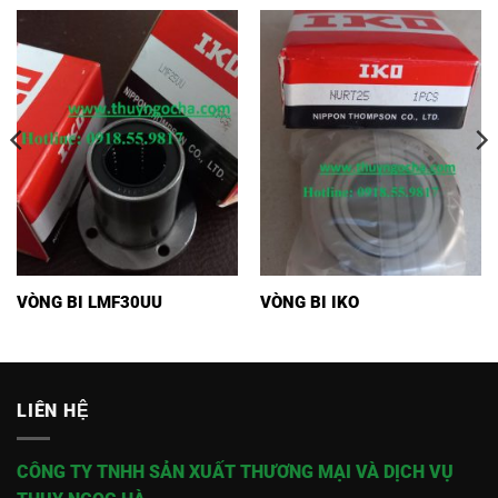
VÒNG BI LMF30UU
VÒNG BI IKO
LIÊN HỆ
CÔNG TY TNHH SẢN XUẤT THƯƠNG MẠI VÀ DỊCH VỤ