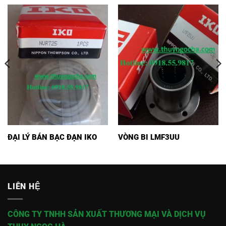
ĐẠI LÝ BÁN BẠC ĐẠN IKO
VÒNG BI LMF3UU
LIÊN HỆ
CÔNG TY TNHH SẢN XUẤT THƯƠNG MẠI VÀ DỊCH VỤ