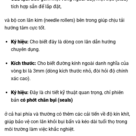
tích hợp sẵn để lắp đặt,
và bộ con lăn kim (needle rollers) bên trong giúp chịu tải
hướng tâm cực tốt.
Ký hiệu:
Cho biết đây là dòng con lăn dẫn hướng
chuyên dụng.
Kích thước:
Cho biết đường kính ngoài danh nghĩa của
vòng bi là 3mm (dòng kích thước nhỏ, đòi hỏi độ chính
xác cao).
Ký hiệu:
Đây là chi tiết kỹ thuật quan trọng, chỉ phiên
bản
có phớt chắn bụi (seals)
ở cả hai phía và thường có thêm các cải tiến về độ kín khít,
giúp bảo vệ con lăn khỏi bụi bẩn và kéo dài tuổi thọ trong
môi trường làm việc khắc nghiệt.