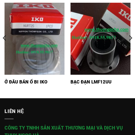
Ở ĐÂU BÁN Ổ BI IKO
BẠC ĐẠN LMF12UU
LIÊN HỆ
CÔNG TY TNHH SẢN XUẤT THƯƠNG MẠI VÀ DỊCH VỤ