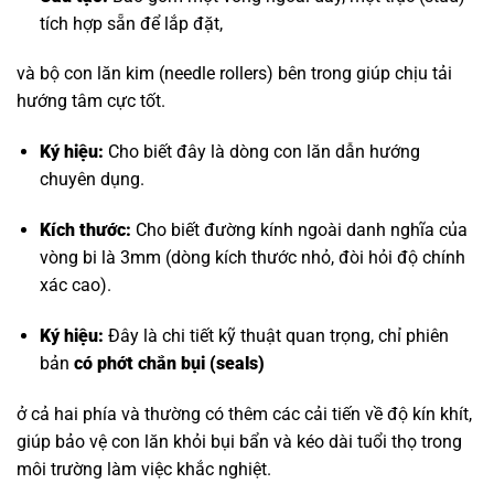
tích hợp sẵn để lắp đặt,
và bộ con lăn kim (needle rollers) bên trong giúp chịu tải
hướng tâm cực tốt.
Ký hiệu:
Cho biết đây là dòng con lăn dẫn hướng
chuyên dụng.
Kích thước:
Cho biết đường kính ngoài danh nghĩa của
vòng bi là 3mm (dòng kích thước nhỏ, đòi hỏi độ chính
xác cao).
Ký hiệu:
Đây là chi tiết kỹ thuật quan trọng, chỉ phiên
bản
có phớt chắn bụi (seals)
ở cả hai phía và thường có thêm các cải tiến về độ kín khít,
giúp bảo vệ con lăn khỏi bụi bẩn và kéo dài tuổi thọ trong
môi trường làm việc khắc nghiệt.