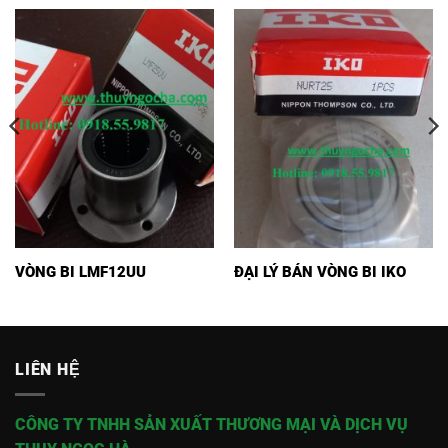
VÒNG BI LMF12UU
ĐẠI LÝ BÁN VÒNG BI IKO
LIÊN HỆ
CÔNG TY TNHH SẢN XUẤT THƯƠNG MẠI VÀ DỊCH VỤ