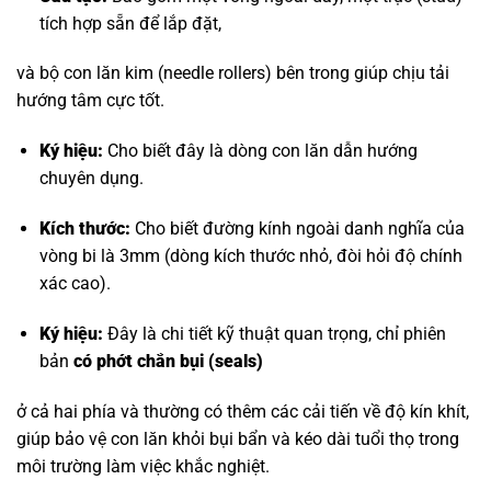
tích hợp sẵn để lắp đặt,
và bộ con lăn kim (needle rollers) bên trong giúp chịu tải
hướng tâm cực tốt.
Ký hiệu:
Cho biết đây là dòng con lăn dẫn hướng
chuyên dụng.
Kích thước:
Cho biết đường kính ngoài danh nghĩa của
vòng bi là 3mm (dòng kích thước nhỏ, đòi hỏi độ chính
xác cao).
Ký hiệu:
Đây là chi tiết kỹ thuật quan trọng, chỉ phiên
bản
có phớt chắn bụi (seals)
ở cả hai phía và thường có thêm các cải tiến về độ kín khít,
giúp bảo vệ con lăn khỏi bụi bẩn và kéo dài tuổi thọ trong
môi trường làm việc khắc nghiệt.