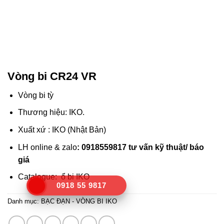
Vòng bi CR24 VR
Vòng bi tỳ
Thương hiệu: IKO.
Xuất xứ : IKO (Nhật Bản)
LH online & zalo
: 0918559817 tư vấn kỹ thuật/ báo
giá
Catalogue:
ổ bi IKO
0918 55 9817
Danh mục:
BẠC ĐẠN - VÒNG BI IKO