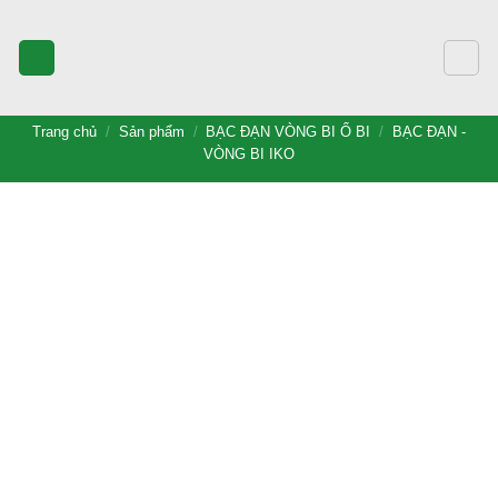
Bỏ
qua
nội
dung
Trang chủ
/
Sản phẩm
/
BẠC ĐẠN VÒNG BI Ổ BI
/
BẠC ĐẠN -
VÒNG BI IKO