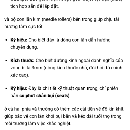
tích hợp sẵn để lắp đặt,
và bộ con lăn kim (needle rollers) bên trong giúp chịu tải
hướng tâm cực tốt.
Ký hiệu:
Cho biết đây là dòng con lăn dẫn hướng
chuyên dụng.
Kích thước:
Cho biết đường kính ngoài danh nghĩa của
vòng bi là 3mm (dòng kích thước nhỏ, đòi hỏi độ chính
xác cao).
Ký hiệu:
Đây là chi tiết kỹ thuật quan trọng, chỉ phiên
bản
có phớt chắn bụi (seals)
ở cả hai phía và thường có thêm các cải tiến về độ kín khít,
giúp bảo vệ con lăn khỏi bụi bẩn và kéo dài tuổi thọ trong
môi trường làm việc khắc nghiệt.