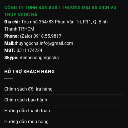
CÔNG TY TNHH SẢN XUẤT THƯƠNG MẠI VÀ DỊCH VỤ
THỤY NGỌC HÀ
Địa chỉ:
Tòa nhà 354/83 Phan Văn Trị, P.11, Q. Bình
Thạnh,TP.HCM
Phone:
(Zalo) 0918.55.9817
Mail:
thuyngocha.info@gmail.com
MST:
0311174224
Skype:
minhcuong.ngocha
HỖ TRỢ KHÁCH HÀNG
Chính sách đổi trả hàng
Chính sách bảo hành
Hướng dẫn thanh toán
Hướng dẫn mua hàng