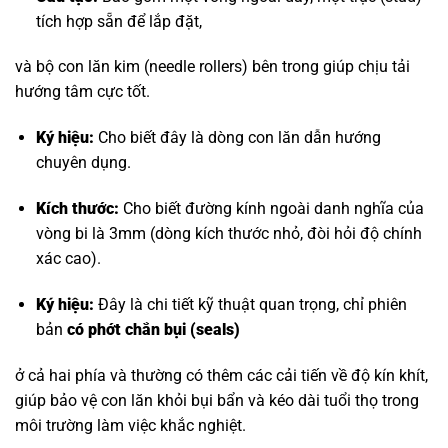
tích hợp sẵn để lắp đặt,
và bộ con lăn kim (needle rollers) bên trong giúp chịu tải
hướng tâm cực tốt.
Ký hiệu:
Cho biết đây là dòng con lăn dẫn hướng
chuyên dụng.
Kích thước:
Cho biết đường kính ngoài danh nghĩa của
vòng bi là 3mm (dòng kích thước nhỏ, đòi hỏi độ chính
xác cao).
Ký hiệu:
Đây là chi tiết kỹ thuật quan trọng, chỉ phiên
bản
có phớt chắn bụi (seals)
ở cả hai phía và thường có thêm các cải tiến về độ kín khít,
giúp bảo vệ con lăn khỏi bụi bẩn và kéo dài tuổi thọ trong
môi trường làm việc khắc nghiệt.