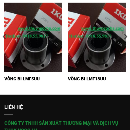
VÒNG BI LMF5UU
VÒNG BI LMF13UU
LIÊN HỆ
CÔNG TY TNHH SẢN XUẤT THƯƠNG MẠI VÀ DỊCH VỤ