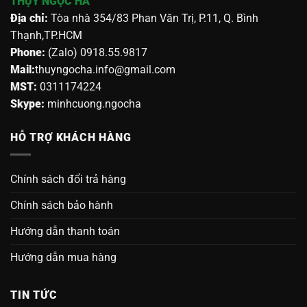
THỤY NGỌC HÀ
Địa chỉ:
Tòa nhà 354/83 Phan Văn Trị, P.11, Q. Bình
Thạnh,TP.HCM
Phone:
(Zalo) 0918.55.9817
Mail:
thuyngocha.info@gmail.com
MST:
0311174224
Skype:
minhcuong.ngocha
HỖ TRỢ KHÁCH HÀNG
Chính sách đổi trả hàng
Chính sách bảo hành
Hướng dẫn thanh toán
Hướng dẫn mua hàng
TIN TỨC