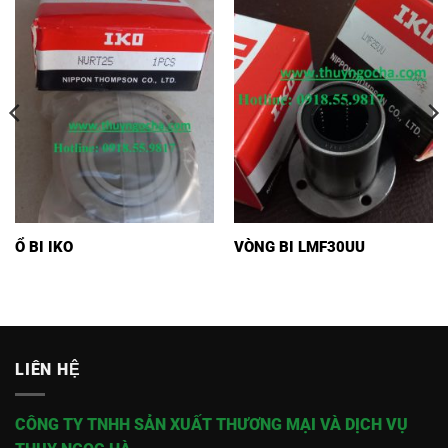
Ổ BI IKO
VÒNG BI LMF30UU
LIÊN HỆ
CÔNG TY TNHH SẢN XUẤT THƯƠNG MẠI VÀ DỊCH VỤ