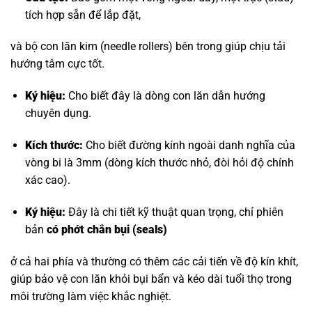
tích hợp sẵn để lắp đặt,
và bộ con lăn kim (needle rollers) bên trong giúp chịu tải
hướng tâm cực tốt.
Ký hiệu:
Cho biết đây là dòng con lăn dẫn hướng
chuyên dụng.
Kích thước:
Cho biết đường kính ngoài danh nghĩa của
vòng bi là 3mm (dòng kích thước nhỏ, đòi hỏi độ chính
xác cao).
Ký hiệu:
Đây là chi tiết kỹ thuật quan trọng, chỉ phiên
bản
có phớt chắn bụi (seals)
ở cả hai phía và thường có thêm các cải tiến về độ kín khít,
giúp bảo vệ con lăn khỏi bụi bẩn và kéo dài tuổi thọ trong
môi trường làm việc khắc nghiệt.