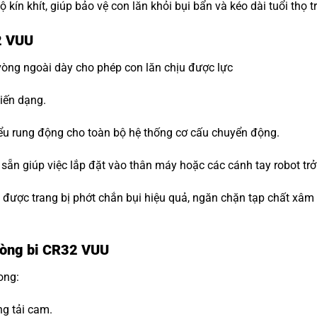
ộ kín khít, giúp bảo vệ con lăn khỏi bụi bẩn và kéo dài tuổi thọ 
2 VUU
vòng ngoài dày cho phép con lăn chịu được lực
iến dạng.
ểu rung động cho toàn bộ hệ thống cơ cấu chuyển động.
n sẵn giúp việc lắp đặt vào thân máy hoặc các cánh tay robot trở
i được trang bị phớt chắn bụi hiệu quả, ngăn chặn tạp chất xâ
 Vòng bi CR32 VUU
ong:
ng tải cam.