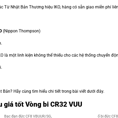
c Từ Nhật Bản Thương hiệu IKO, hàng có sẵn giao miễn phí liê
O
(Nippon Thompson)
n.
O là một linh kiện không thể thiếu cho các hệ thống chuyển độ
i.
Bản? Hãy cùng tìm hiểu chi tiết trong bài viết dưới đây.
u giá tốt Vòng bi CR32 VUU
Bạc đạn đức CF8 VBUUR/SG,
ổ bi đức CF