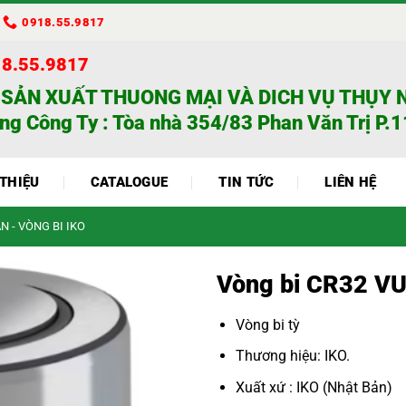
0918.55.9817
18.55.9817
 SẢN XUẤT THUONG MẠI VÀ DICH VỤ THỤY 
ng Công Ty : Tòa nhà 354/83 Phan Văn Trị P.11
 THIỆU
CATALOGUE
TIN TỨC
LIÊN HỆ
N - VÒNG BI IKO
Vòng bi CR32 V
Vòng bi tỳ
Thương hiệu: IKO.
Xuất xứ : IKO (Nhật Bản)