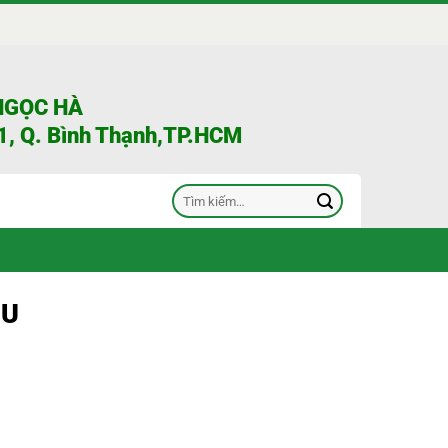
NGỌC HÀ
, Q. Bình Thạnh,TP.HCM
Tìm
kiếm:
UU