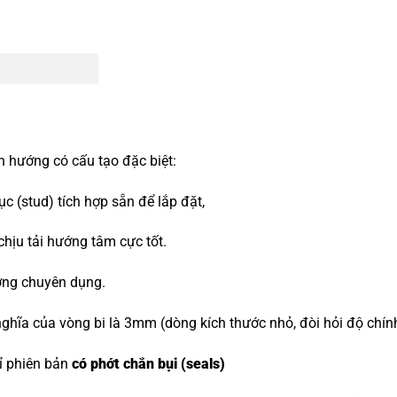
n hướng có cấu tạo đặc biệt:
 (stud) tích hợp sẵn để lắp đặt,
 chịu tải hướng tâm cực tốt.
ớng chuyên dụng.
ghĩa của vòng bi là 3mm (dòng kích thước nhỏ, đòi hỏi độ chín
hỉ phiên bản
có phớt chắn bụi (seals)